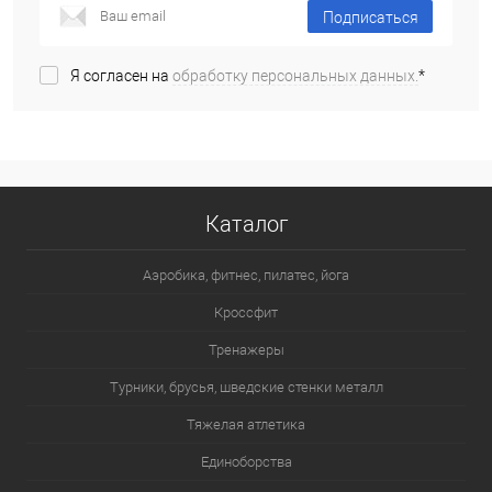
Подписаться
Я согласен на
обработку персональных данных.
*
Каталог
Аэробика, фитнес, пилатес, йога
Кроссфит
Тренажеры
Турники, брусья, шведские стенки металл
Тяжелая атлетика
Единоборства