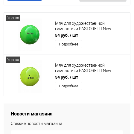
Уценка
Мяч для художественной
гимнастики PASTORELLI New
Generation FIG 18 см (зеленый)
54 руб.
/ шт
Подробнее
Уценка
Мяч для художественной
гимнастики PASTORELLI New
Generation FIG 18 см (салатовый)
54 руб.
/ шт
Подробнее
Новости магазина
Свежие новости магазина