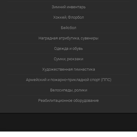
Зимний инвентарь
Хоккей, Флорбол
Бейсбол
Наградная атрибутика, сувениры
Одежда и обувь
Сумки, рюкзаки
Художественная гимнастика
Армейский и пожарно-прикладной спорт (ППС)
Велосипеды, ролики
Реабилитационное оборудование