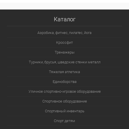
Каталог
Аэробика, фитнес, пилатес, йога
Кроссфит
Тренажеры
Турники, брусья, шведские стенки металл
Тяжелая атлетика
Единоборства
Уличное спортивно-игровое оборудование
Спортивное оборудование
Спортивный инвентарь
Спорт детям