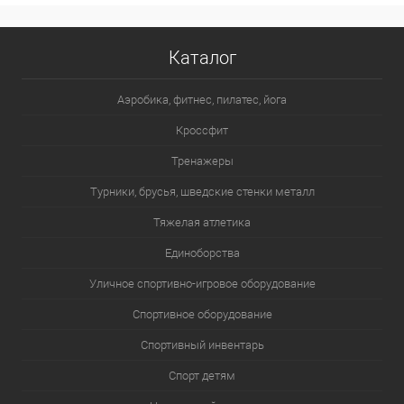
Каталог
Аэробика, фитнес, пилатес, йога
Кроссфит
Тренажеры
Турники, брусья, шведские стенки металл
Тяжелая атлетика
Единоборства
Уличное спортивно-игровое оборудование
Спортивное оборудование
Спортивный инвентарь
Спорт детям