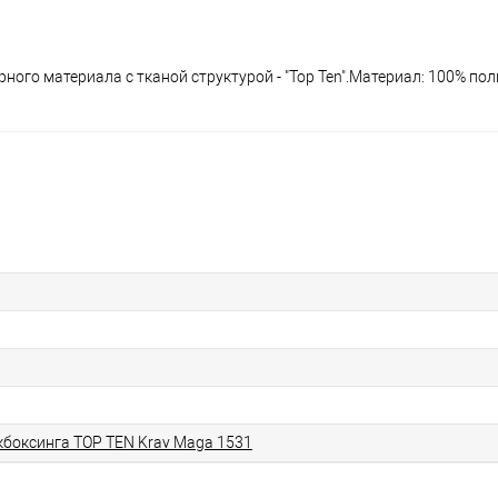
ного материала с тканой структурой - "Top Ten".Материал: 100% пол
кбоксинга TOP TEN Krav Maga 1531