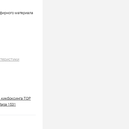
эфирного материала
ктеристики
 кикбоксинга TOP
Maga 1531