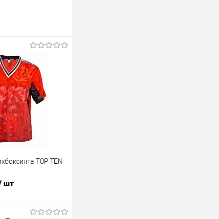
икбоксинга TOP TEN
/ шт
В корзину