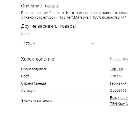
Описание товара:
Брюки с легким блеском. Изготовлены из сверхлегкого поли
с тканой структурой - "Top Ten".Материал: 100% полиэстер-MP.
Другие варианты товара:
Рост:
170 см
Характеристики:
Все хара
Производитель
Top Ten
Рост
170 см
Страна бренда
Германия
Артикул
Ов009116
Брюки для
Элемент каталога
TEN Krav 