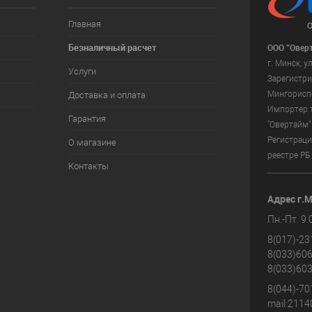
Главная
Безналичный расчет
ООО "Овер
г. Минск, 
Услуги
Зарегистр
Мингорисп
Доставка и оплата
Импортер т
Гарантия
"Овертайм"
Регистрац
О магазине
реестре РБ
Контакты
Адрес г.
Пн.-Пт. 9.
8(017)-23
8(033)606
8(033)603
8(044)-701
mail:2114