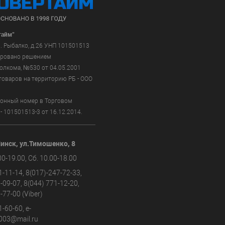
тайм"
ул. Рыбалко, д.26 УНП 101501513
ировано решением
олкома,
№530 от 04.05.2001
оваров на территорию РБ - ООО
ионный номер в Торговом
 -
101501513-3 от 16.12.2014.
Минск, ул.Тимошенко, 8
00-19.00, Сб. 10.00-18.00
1-11-14, 8(017)-247-72-33,
-09-07, 8(044) 771-12-20,
-77-00 (Viber)
-60-60, e-
003@mail.ru