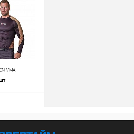
лик
К сравнению
В наличии
TEN MMA
 шт
В корзину
лик
К сравнению
В наличии